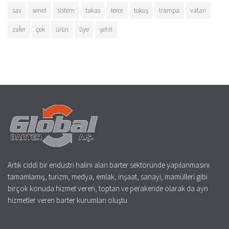
sav
senet
sistem
takas
teror
tokuş
trampa
vatan
zafer
çek
ürün
üye
şehit
Artık ciddi bir endüstri halini alan barter sektöründe yapılanmasını
tamamlamış, turizm, medya, emlak, inşaat, sanayi, mamülleri gibi
birçok konuda hizmet veren, toptan ve perakende olarak da ayrı
hizmetler veren barter kurumları oluştu.