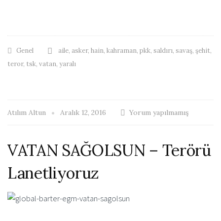
Genel
aile
,
asker
,
hain
,
kahraman
,
pkk
,
saldırı
,
savaş
,
şehit
,
teror
,
tsk
,
vatan
,
yaralı
Atılım Altun
Aralık 12, 2016
Yorum yapılmamış
VATAN SAĞOLSUN – Terörü
Lanetliyoruz