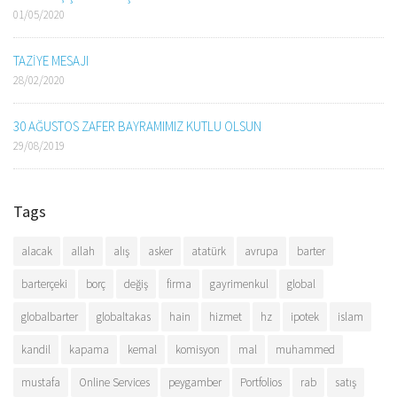
01/05/2020
TAZİYE MESAJI
28/02/2020
30 AĞUSTOS ZAFER BAYRAMIMIZ KUTLU OLSUN
29/08/2019
Tags
alacak
allah
alış
asker
atatürk
avrupa
barter
barterçeki
borç
değiş
firma
gayrimenkul
global
globalbarter
globaltakas
hain
hizmet
hz
ipotek
islam
kandil
kapama
kemal
komisyon
mal
muhammed
mustafa
Online Services
peygamber
Portfolios
rab
satış