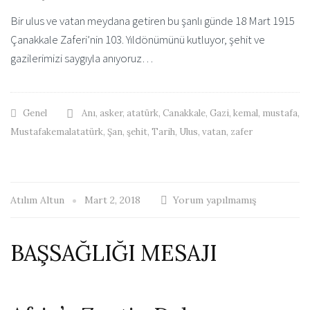
Bir ulus ve vatan meydana getiren bu şanlı günde 18 Mart 1915
Çanakkale Zaferi’nin 103. Yıldönümünü kutluyor, şehit ve
gazilerimizi saygıyla anıyoruz…
Genel
Anı
,
asker
,
atatürk
,
Canakkale
,
Gazi
,
kemal
,
mustafa
,
Mustafakemalatatürk
,
Şan
,
şehit
,
Tarih
,
Ulus
,
vatan
,
zafer
Atılım Altun
Mart 2, 2018
Yorum yapılmamış
BAŞSAĞLIĞI MESAJI