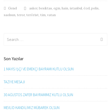
Genel
asker
,
besiktas
,
egm
,
hain
,
istanbul
,
özel
,
polis
,
saolsun
,
teror
,
terörist
,
tim
,
vatan
Search for:
Son Yazılar
1 MAYIS İŞÇİ VE EMEKÇİ BAYRAMI KUTLU OLSUN
TAZİYE MESAJI
30 AĞUSTOS ZAFER BAYRAMIMIZ KUTLU OLSUN
MEVLİD KANDİLİMİZ MÜBAREK OLSUN